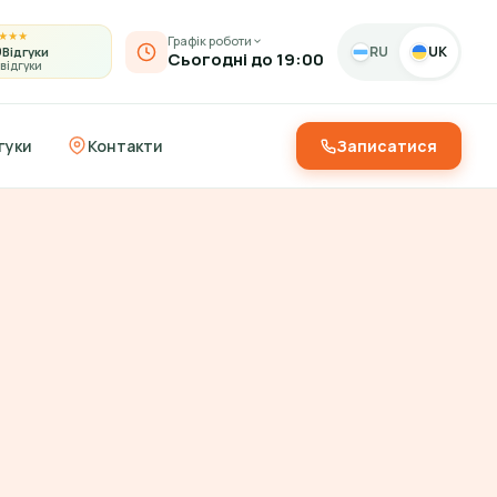
★
★
★
Графік роботи
9
RU
UK
Відгуки
Сьогодні до 19:00
 відгуки
гуки
Контакти
Записатися