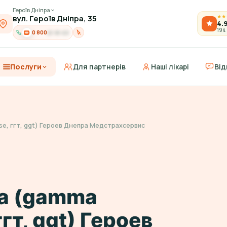
Героїв Дніпра
вул. Героїв Дніпра, 35
★
★
4.
194
0 800
21-91-03
Послуги
Для партнерів
Наші лікарі
Від
se, ггт, ggt) Героев Днепра Медстрахсервис
а (gamma
ггт, ggt) Героев