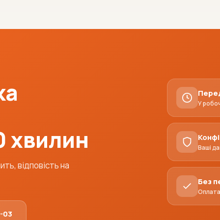
ка
Пере
У робо
0 хвилин
Конфі
Ваші да
ть, відповість на
Без 
Оплата 
1-03