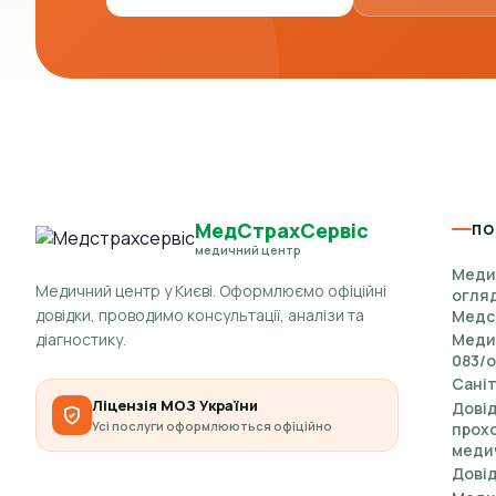
МедСтрахСервіс
ПО
медичний центр
Меди
Медичний центр у Києві. Оформлюємо офіційні
огляд
довідки, проводимо консультації, аналізи та
Медс
діагностику.
Медич
083/о
Саніт
Ліцензія МОЗ України
Довід
Усі послуги оформлюються офіційно
прох
меди
Довід