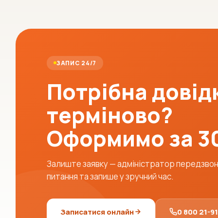
ЗАПИС 24/7
Потрібна довід
терміново?
Оформимо за 3
Залиште заявку — адміністратор передзвони
питання та запише у зручний час.
Записатися онлайн
0 800 21-9