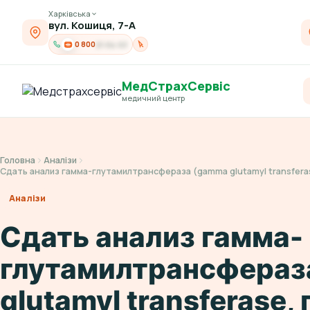
Харківська
вул. Кошиця, 7-А
0 800
21-04-03
МедСтрахСервіс
медичний центр
Головна
Аналізи
Сдать анализ гамма-глутамилтрансфераза (gamma glutamyl transfera
Аналізи
Сдать анализ гамма-
глутамилтрансфераз
glutamyl transferase, 