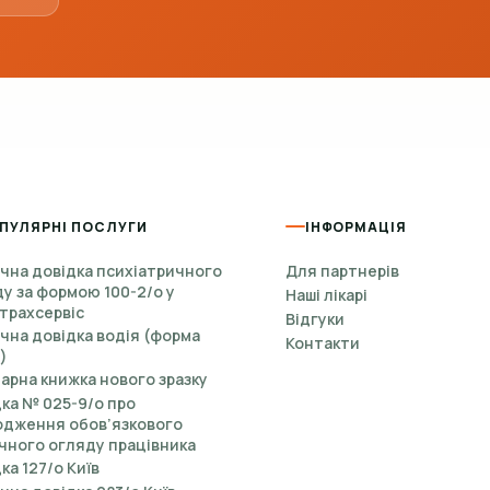
ПУЛЯРНІ ПОСЛУГИ
ІНФОРМАЦІЯ
чна довідка психіатричного
Для партнерів
у за формою 100-2/о у
Наші лікарі
трахсервіс
Відгуки
на довідка водія (форма
Контакти
)
арна книжка нового зразку
ка № 025-9/о про
одження обов’язкового
чного огляду працівника
ка 127/о Київ