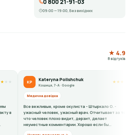
0 800 21-91-03
09:00 — 19:00, Без вихідних
★ 4.9
8 відгуків
teryna Polishchuk
Liubov S
LS
★
★
★
★
★
иця, 7-А · Google
Кошиця, 7-А
довідка
Медична довідка
ые, кроме окулиста - Штыркало О. -
Кошмарный сервис
еловек, ужасный врач. Отчитывает за то
на справку одна ц
ек плохо видит, дерзит, делает
хамовитая барышн
е комментарии. Хорошо если бы...
ещё...