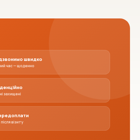
дзвонимо швидко
чий час — щоденно
денційно
ні захищені
передоплати
після візиту