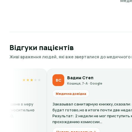
Медич
Відгуки пацієнтів
Живі враження людей, які вже зверталися до медичного
Вадим Степ
ВС
O
★
★
★
★
★
Кошиця, 7-А · Google
Медична довідка
М
Заказывал санитарную книжку,сказали: 4 дня и все
По
будет готово,но в итоге почти две недели.
сп
Результат: 2 недели не мог приступить к работе. А к
кл
прохождению комиссии...
до