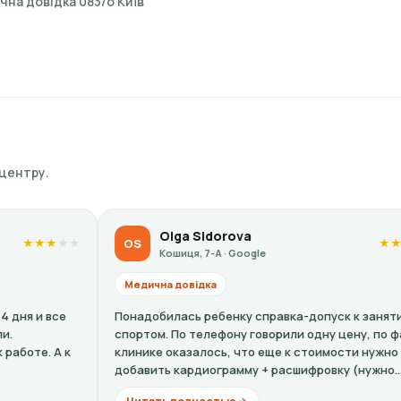
на довідка 083/о Київ
 центру.
Olga Sidorova
Ka
S
KP
★
★
★
★
★
Кошиця, 7-А · Google
Кош
едична довідка
Медична 
надобилась ребенку справка-допуск к занятиям
Все вежлив
ортом. По телефону говорили одну цену, по факту в
ужасный ч
инике оказалось, что еще к стоимости нужно
что челов
бавить кардиограмму + расшифровку (нужно...
неуместны