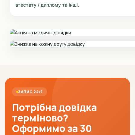
атестату / диплому та інші.
ЗАПИС 24/7
Потрібна довідка
терміново?
Оформимо за 30