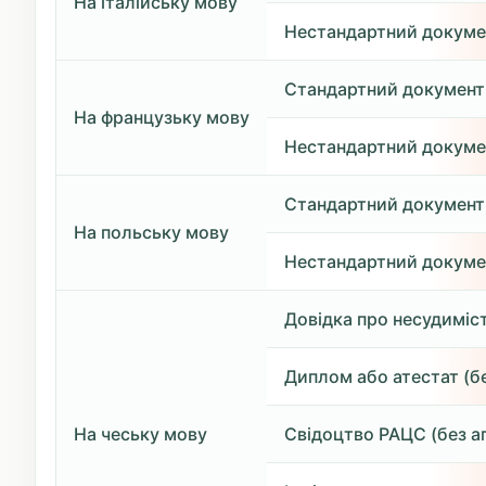
На італійську мову
Нестандартний докуме
Стандартний документ
На французьку мову
Нестандартний докуме
Стандартний документ
На польську мову
Нестандартний докуме
Довідка про несудиміст
Диплом або атестат (бе
На чеську мову
Свідоцтво РАЦС (без а