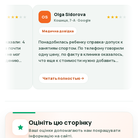
lga Sidorova
Kateryna Polishch
KP
★
★
★
★
★
шиця, 7-А · Google
Кошиця, 7-А · Google
 довідка
Медична довідка
лась ребенку справка-допуск к
Все вежливые, кроме окулис
спортом. По телефону говорили
О. - ужасный человек, ужасн
, по факту в клинике оказалось,
Отчитывает за то что челов
к стоимости нужно добавить
видит, дерзит, делает неу
мму + расшифровку (нужно...
комментарии. Хорошо если бы
 полностью
Читать полностью
Оцініть цю сторінку
Ваші оцінки допомагають нам покращувати
інформацію на сайті.