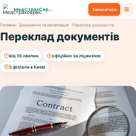
МедСтрахСервіс
Записатися
Головна
Документи та легалізація
Переклад документів
Переклад документів
від 30 хвилин
офіційно за ліцензією
2 філіали в Києві