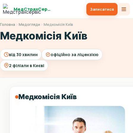
МедСтрахСервіс
Записатися
Головна
Медогляди
Медкомісія Київ
Медкомісія Київ
від 30 хвилин
офіційно за ліцензією
2 філіали в Києві
Медкомісія Київ