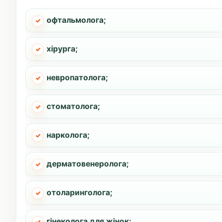
офтальмолога;
хірурга;
невропатолога;
стоматолога;
нарколога;
дерматовенеролога;
отоларинголога;
гінеколога для жінок;