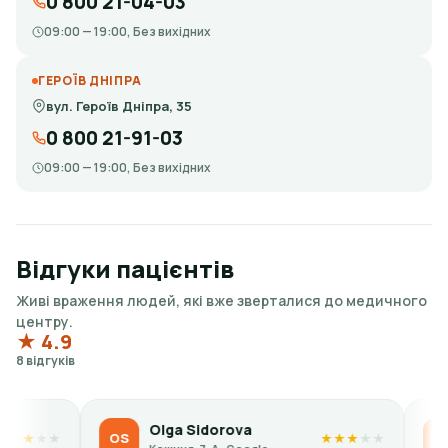
0 800 21-04-03
09:00 — 19:00, Без вихідних
ГЕРОЇВ ДНІПРА
вул. Героїв Дніпра, 35
0 800 21-91-03
09:00 — 19:00, Без вихідних
Відгуки пацієнтів
Живі враження людей, які вже зверталися до медичного
центру.
★ 4.9
8 відгуків
Olga Sidorova
Kateryna
OS
KP
★
★
★
★
★