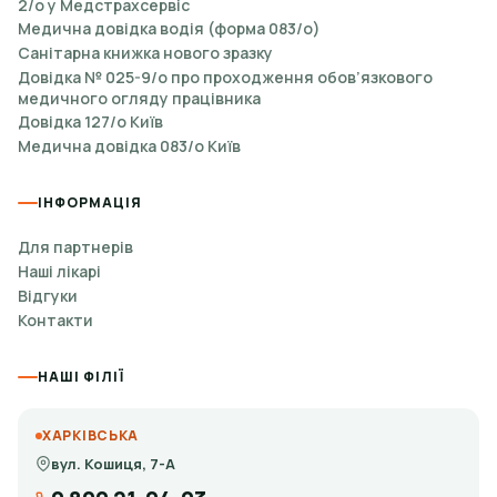
2/о у Медстрахсервіс
Медична довідка водія (форма 083/о)
Санітарна книжка нового зразку
Довідка № 025-9/о про проходження обов’язкового
медичного огляду працівника
Довідка 127/о Київ
Медична довідка 083/о Київ
ІНФОРМАЦІЯ
Для партнерів
Наші лікарі
Відгуки
Контакти
НАШІ ФІЛІЇ
ХАРКІВСЬКА
вул. Кошиця, 7-А