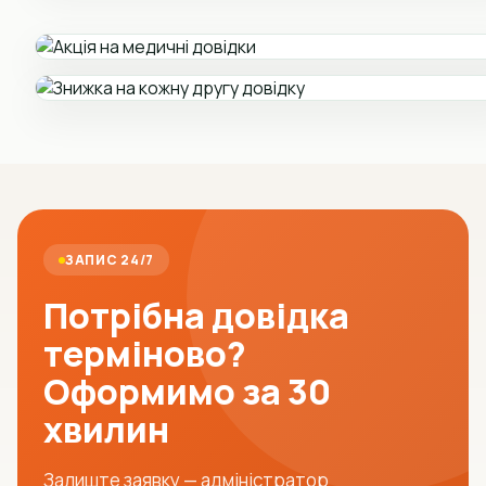
ЗАПИС 24/7
Потрібна довідка
терміново?
Оформимо за 30
хвилин
Залиште заявку — адміністратор