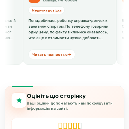
Кошиця, 7-А · Google
Кошиця, 7-А
Медична довідка
Медична довідка
Понадобилась ребенку справка-допуск к
Все вежливые, кр
занятиям спортом. По телефону говорили
О. - ужасный чело
одну цену, по факту в клинике оказалось,
Отчитывает за то
что еще к стоимости нужно добавить
видит, дерзит, д
кардиограмму + расшифровку (нужно...
комментарии. Хоро
Читать полностью
Читать полнос
Оцініть цю сторінку
Ваші оцінки допомагають нам покращувати
інформацію на сайті.