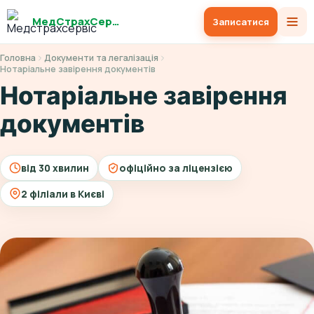
МедСтрахСервіс
Записатися
Головна
Документи та легалізація
Нотаріальне завірення документів
Нотаріальне завірення
документів
від 30 хвилин
офіційно за ліцензією
2 філіали в Києві