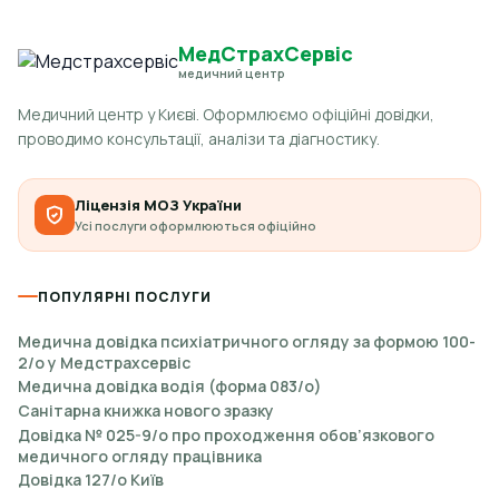
МедСтрахСервіс
медичний центр
Медичний центр у Києві. Оформлюємо офіційні довідки,
проводимо консультації, аналізи та діагностику.
Ліцензія МОЗ України
Усі послуги оформлюються офіційно
ПОПУЛЯРНІ ПОСЛУГИ
Медична довідка психіатричного огляду за формою 100-
2/о у Медстрахсервіс
Медична довідка водія (форма 083/о)
Санітарна книжка нового зразку
Довідка № 025-9/о про проходження обов’язкового
медичного огляду працівника
Довідка 127/о Київ