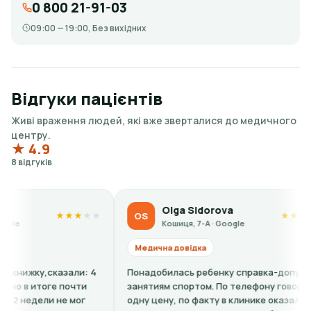
0 800 21-91-03
09:00 — 19:00, Без вихідних
Відгуки пацієнтів
Живі враження людей, які вже зверталися до медичного
центру.
★ 4.9
8 відгуків
Olga Sidorova
Ka
OS
KP
★
★
★
★
★
★
★
Кошиця, 7-А · Google
Кош
Медична довідка
Медична 
 4
Понадобилась ребенку справка-допуск к
Все вежли
занятиям спортом. По телефону говорили
О. - ужасн
одну цену, по факту в клинике оказалось,
Отчитывае