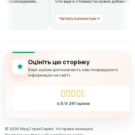
что еще к стоимости нужно добавить
видит, де
кардиограмму + расшифровку (нужно...
комментари
Читать полностью
Читать 
Оцініть цю сторінку
Ваші оцінки допомагають нам покращувати
інформацію на сайті.
4.5
297
© 2026 МедСтрахСервіс. Усі права захищені.