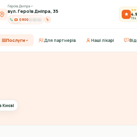
Героїв Дніпра
вул. Героїв Дніпра, 35
★
★
4.
194
0 800
21-91-03
Послуги
Для партнерів
Наші лікарі
Від
в Києві