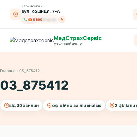
Харківська
вул. Кошиця, 7-А
0 800
21-04-03
МедСтрахСервіс
медичний центр
Головна
03_875412
03_875412
від 30 хвилин
офіційно за ліцензією
2 філіали 