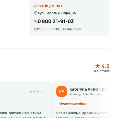
ГЕРОЇВ ДНІПРА
вул. Героїв Дніпра, 35
0 800 21-91-03
09:00 — 19:00, Без вихідних
★ 4.9
8 відгуків
Kateryna Polishchuk
KP
★
★
★
★
★
★
★
★
★
Кошиця, 7-А · Google
Медична довідка
ятиям
Все вежливые, кроме окулиста - Штыркало О. -