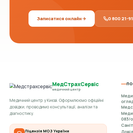
Записатися онлайн
0 800 21-9
МедСтрахСервіс
ПО
медичний центр
Меди
Медичний центр у Києві. Оформлюємо офіційні
огляд
довідки, проводимо консультації, аналізи та
Медс
діагностику.
Медич
083/о
Саніт
Ліцензія МОЗ України
Довід