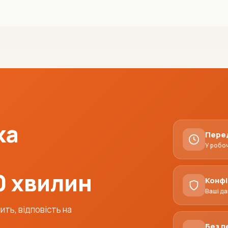
ка
Пере
У робо
0 хвилин
Конфі
Ваші да
ть, відповість на
Без 