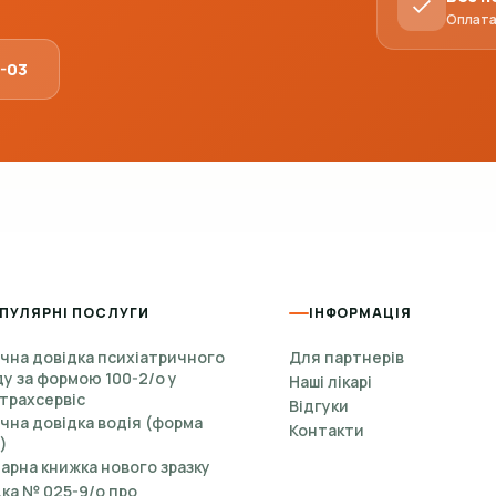
Оплата 
1-03
ПУЛЯРНІ ПОСЛУГИ
ІНФОРМАЦІЯ
чна довідка психіатричного
Для партнерів
у за формою 100-2/о у
Наші лікарі
трахсервіс
Відгуки
на довідка водія (форма
Контакти
)
арна книжка нового зразку
ка № 025-9/о про