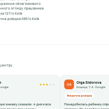
одження обов’язкового
чного огляду працівника
ка 127/о Київ
на довідка 083/о Київ
 центру.
Olga Sidorova
OS
★
★
★
★
★
Кошиця, 7-А · Google
Медична довідка
: 4 дня и все
Понадобилась ребенку справка-допуск к зан