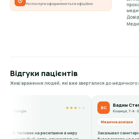
Усі послуги оформлюються офіційно
прох
меди
Довід
Медич
Відгуки пацієнтів
Живі враження людей, які вже зверталися до медичного
Вадим Степ
ВС
★
★
★
★
★
Кошиця, 7-А · Google
Медична довідка
а ресепшене в меру
Заказывал санитарную книжку,сказали