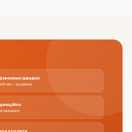
дзвонимо швидко
чий час — щоденно
денційно
ні захищені
передоплати