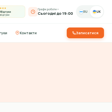
★
★
★
Графік роботи
9
RU
UK
Відгуки
Сьогодні до 19:00
 відгуки
гуки
Контакти
Записатися