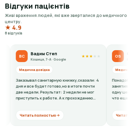
Відгуки пацієнтів
Живі враження людей, які вже зверталися до медичного
центру.
★ 4.9
8 відгуків
Вадим Степ
Olga Sidor
ВС
OS
★
★
★
★
★
Кошиця, 7-А · Google
Кошиця, 7-А · 
Медична довідка
Медична довідка
аказывал санитарную книжку,сказали: 4
Понадобилась ребен
ня и все будет готово,но в итоге почти
занятиям спортом. 
ве недели. Результат: 2 недели не мог
одну цену, по факту
риступить к работе. А к прохождению
что еще к стоимост
омиссии...
кардиограмму + расш
Читать полностью
Читать полность