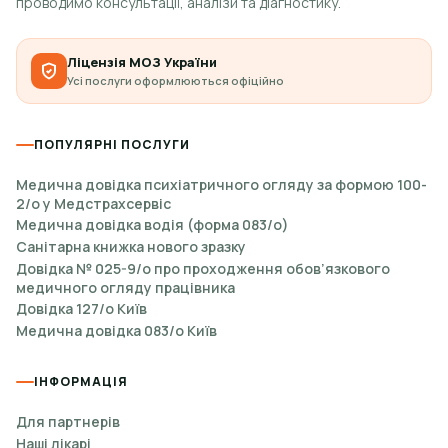
проводимо консультації, аналізи та діагностику.
Ліцензія МОЗ України
Усі послуги оформлюються офіційно
ПОПУЛЯРНІ ПОСЛУГИ
Медична довідка психіатричного огляду за формою 100-
2/о у Медстрахсервіс
Медична довідка водія (форма 083/о)
Санітарна книжка нового зразку
Довідка № 025-9/о про проходження обов’язкового
медичного огляду працівника
Довідка 127/о Київ
Медична довідка 083/о Київ
ІНФОРМАЦІЯ
Для партнерів
Наші лікарі