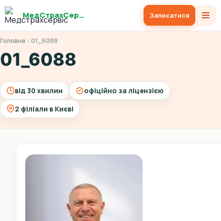
МедСтрахСервіс
Записатися
Головна
01_6088
01_6088
від 30 хвилин
офіційно за ліцензією
2 філіали в Києві