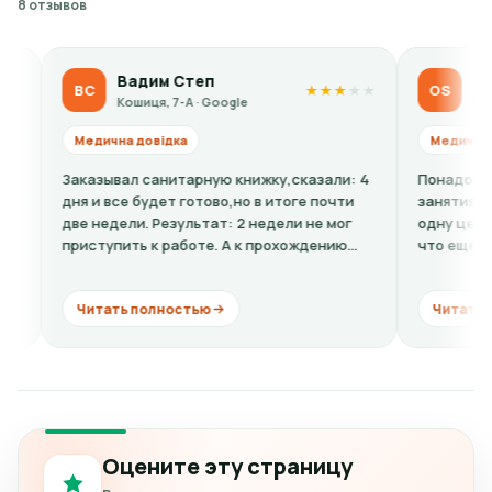
8 отзывов
Вадим Степ
Olga Sidor
ВС
OS
★
★
★
★
★
Кошиця, 7-А · Google
Кошиця, 7-А · 
Медична довідка
Медична довідка
аказывал санитарную книжку,сказали: 4
Понадобилась ребен
ня и все будет готово,но в итоге почти
занятиям спортом. 
ве недели. Результат: 2 недели не мог
одну цену, по факту
риступить к работе. А к прохождению
что еще к стоимост
омиссии...
кардиограмму + расш
Читать полностью
Читать полность
Оцените эту страницу