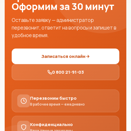
Оформим за 30 минут
для подачи документов в социальные и
государственные учреждения;
Оставьте заявку — администратор
перезвонит, ответит на вопросы и запишет в
удобное время.
для оформления разрешения на
оружие;
Записаться онлайн
для участия в государственных
закупках или тендерах;
0 800 21-91-03
для работы с отдельными категориями
веществ, оборудования или
Перезвоним быстро
ответственности.
В рабочее время — ежедневно
Какие документы нужны
Конфиденциально
Ваши данные защищены