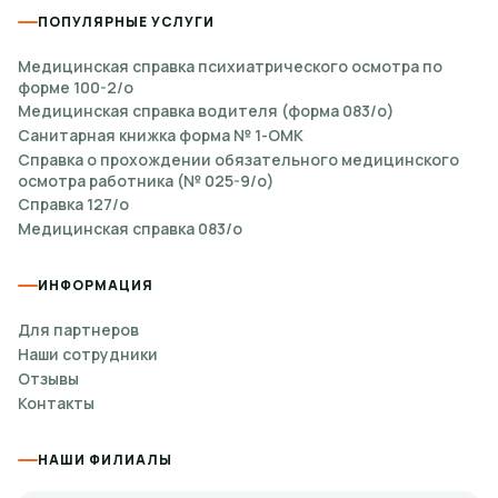
получения. Обычно оформление занимает от
ПОПУЛЯРНЫЕ УСЛУГИ
одного рабочего дня, но точный срок лучше
Медицинская справка психиатрического осмотра по
уточнить у администратора перед подачей заявки.
форме 100-2/о
Медицинская справка водителя (форма 083/о)
Почему обращаются в
Санитарная книжка форма № 1-ОМК
Справка о прохождении обязательного медицинского
Медстрахсервис
осмотра работника (№ 025-9/о)
Справка 127/о
помогаем подготовить документы без
Медицинская справка 083/о
лишних поездок;
ИНФОРМАЦИЯ
работаем ежедневно;
Для партнеров
Наши сотрудники
Отзывы
объясняем требования к копиям и
Контакты
данным;
НАШИ ФИЛИАЛЫ
возможна доставка по Киеву и Украине;