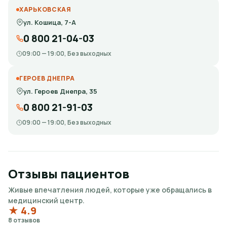
ХАРЬКОВСКАЯ
ул. Кошица, 7-А
оформление проходит официально и
прозрачно.
0 800 21-04-03
09:00 — 19:00, Без выходных
Как заказать
ГЕРОЕВ ДНЕПРА
ул. Героев Днепра, 35
Свяжитесь с администратором и
0 800 21-91-03
уточните цель получения справки.
09:00 — 19:00, Без выходных
Передайте необходимые данные и
копии документов.
Отзывы пациентов
Получите информацию о сроке и
Живые впечатления людей, которые уже обращались в
стоимости оформления.
медицинский центр.
★ 4.9
8 отзывов