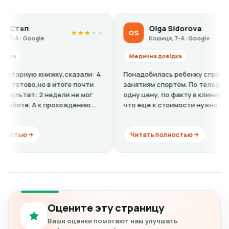
Заберите готовую справку или
согласуйте доставку.
Olga Sidorova
OS
★
★
★
★
★
★
★
★
★
★
e
Кошиця, 7-А · Google
Медична довідка
нижку,сказали: 4
Понадобилась ребенку справка-допуск к
о в итоге почти
занятиям спортом. По телефону говорили
2 недели не мог
одну цену, по факту в клинике оказалось,
к прохождению
что еще к стоимости нужно добавить
кардиограмму + расшифровку (нужно...
Читать полностью
Оцените эту страницу
Ваши оценки помогают нам улучшать