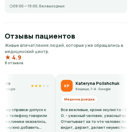
09:00 — 19:00, Без выходных
Отзывы пациентов
Живые впечатления людей, которые уже обращались в
медицинский центр.
★ 4.9
8 отзывов
Kateryna Polishchuk
Li
KP
LS
★
★
★
★
★
★
★
Кошиця, 7-А · Google
Кош
Медична довідка
Медична 
к
Все вежливые, кроме окулиста - Штыркало
Кошмарный
ли
О. - ужасный человек, ужасный врач.
сайте вис
,
Отчитывает за то что человек плохо
факту на 
видит, дерзит, делает неуместные
барышня с