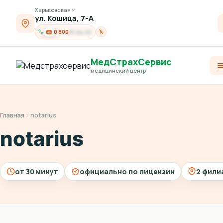
Харьковская
ул. Кошица, 7-А
0 800
21-04-03
МедСтрахСервис
медицинский центр
Главная
notarius
notarius
от 30 минут
официально по лицензии
2 фили