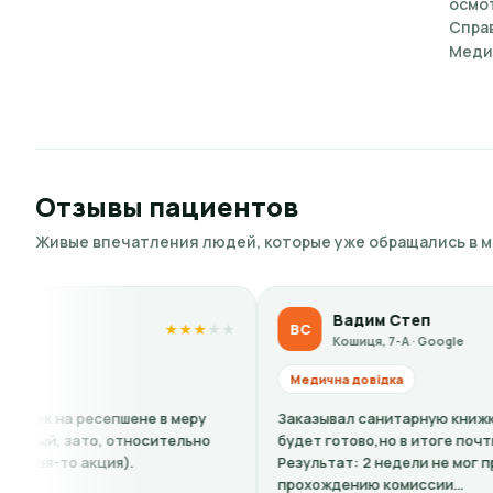
осмот
Справ
Меди
Отзывы пациентов
Живые впечатления людей, которые уже обращались в 
Вадим Степ
ВС
★
★
★
★
★
Кошиця, 7-А · Google
Медична довідка
епшене в меру
Заказывал санитарную книжку,сказали: 4 д
, относительно
будет готово,но в итоге почти две недели.
ия).
Результат: 2 недели не мог приступить к ра
прохождению комиссии...