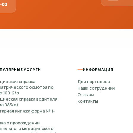
1-03
ПУЛЯРНЫЕ УСЛУГИ
ИНФОРМАЦИЯ
цинская справка
Для партнеров
иатрического осмотра по
Наши сотрудники
е 100-2/о
Отзывы
цинская справка водителя
Контакты
а 083/о)
тарная книжка форма № 1-
вка о прохождении
ательного медицинского