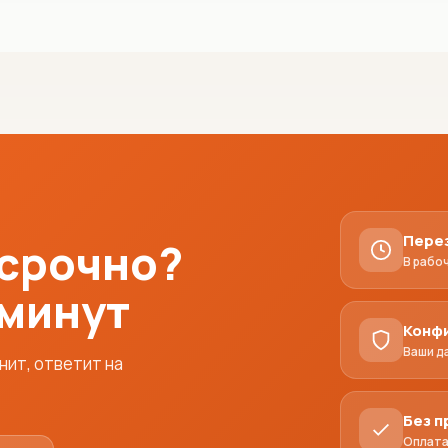
Пере
 срочно?
В рабо
 минут
Конф
Ваши д
ит, ответит на
Без 
Оплата