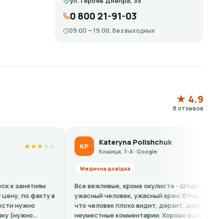
ул. Героев Днепра, 35
0 800 21-91-03
09:00 — 19:00, Без выходных
★ 4.9
8 отзывов
Kateryna Polishchuk
KP
★
★
★
★
★
★
★
Кошиця, 7-А · Google
Медична довідка
Все вежливые, кроме окулиста - Штыркало О. -
у в
ужасный человек, ужасный врач. Отчитывает за то
что человек плохо видит, дерзит, делает
неуместные комментарии. Хорошо если бы...