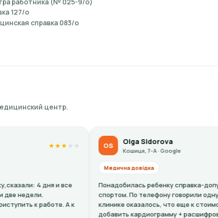
ра работника (№ 025-9/о)
ка 127/о
цинская справка 083/о
медицинский центр.
Olga Sidorova
OS
★
★
★
★
★
★
★
★
Кошиця, 7-А · Google
Медична довідка
ня и все
Понадобилась ребенку справка-допуск к занятиям
спортом. По телефону говорили одну цену, по факт
боте. А к
клинике оказалось, что еще к стоимости нужно
добавить кардиограмму + расшифровку (нужно...