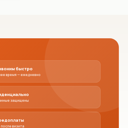
звоним быстро
чее время — ежедневно
иденциально
анные защищены
предоплаты
 после визита