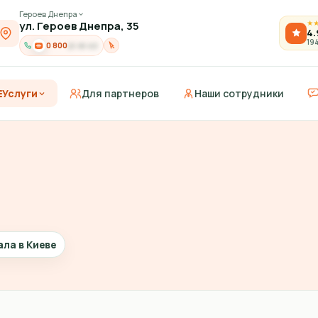
Героев Днепра
ул. Героев Днепра, 35
★
4.
19
0 800
21-91-03
Услуги
Для партнеров
Наши сотрудники
ала в Киеве