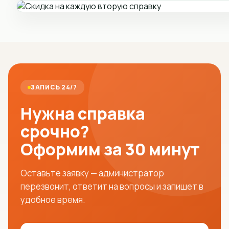
ЗАПИСЬ 24/7
Нужна справка
срочно?
Оформим за 30 минут
Оставьте заявку — администратор
перезвонит, ответит на вопросы и запишет в
удобное время.