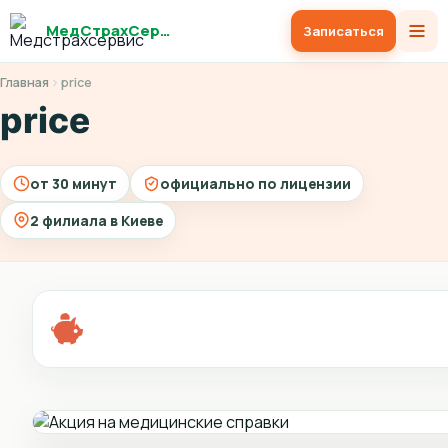
МедСтрахСервис
Записаться
Главная
price
price
от 30 минут
официально по лицензии
2 филиала в Киеве