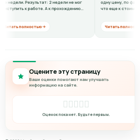
ли. Результат: 2 недели не мог
одну цену, по факту в клин
ть к работе. А к прохождению
что еще к стоимости нужно
..
кардиограмму + расшифровк
 полностью
Читать полностью
Оцените эту страницу
Ваши оценки помогают нам улучшать
информацию на сайте.