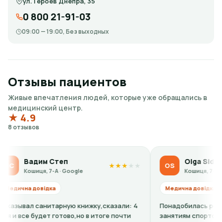
ул. Героев Днепра, 35
0 800 21-91-03
09:00 — 19:00, Без выходных
Отзывы пациентов
Живые впечатления людей, которые уже обращались в
медицинский центр.
★ 4.9
8 отзывов
адим Степ
Olga Sidorova
OS
★
★
★
★
★
ошиця, 7-А · Google
Кошиця, 7-А · Google
 довідка
Медична довідка
л санитарную книжку,сказали: 4
Понадобилась ребенку спр
е будет готово,но в итоге почти
занятиям спортом. По теле