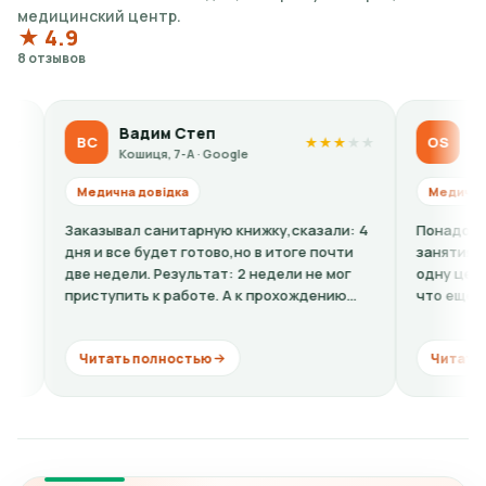
медицинский центр.
★ 4.9
8 отзывов
Вадим Степ
Olga Sid
ВС
OS
★
★
★
★
★
Кошиця, 7-А · Google
Кошиця, 7-А
Медична довідка
Медична довідка
Заказывал санитарную книжку,сказали: 4
Понадобилась ре
дня и все будет готово,но в итоге почти
занятиям спорто
две недели. Результат: 2 недели не мог
одну цену, по фа
приступить к работе. А к прохождению
что еще к стоим
комиссии...
кардиограмму + р
Читать полностью
Читать полнос