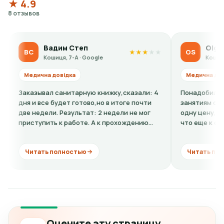
★ 4.9
8 отзывов
Вадим Степ
Olga Sidorov
С
OS
★
★
★
★
★
Кошиця, 7-А · Google
Кошиця, 7-А · Goo
дична довідка
Медична довідка
азывал санитарную книжку,сказали: 4
Понадобилась ребенку
и все будет готово,но в итоге почти
занятиям спортом. По
 недели. Результат: 2 недели не мог
одну цену, по факту в
ступить к работе. А к прохождению
что еще к стоимости 
ссии...
кардиограмму + расшиф
итать полностью
Читать полностью
Оцените эту страницу