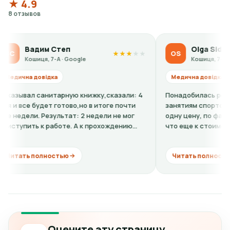
★ 4.9
8 отзывов
дим Степ
Olga Sidorova
OS
★
★
★
★
★
иця, 7-А · Google
Кошиця, 7-А · Google
довідка
Медична довідка
 санитарную книжку,сказали: 4
Понадобилась ребенку справ
будет готово,но в итоге почти
занятиям спортом. По телеф
. Результат: 2 недели не мог
одну цену, по факту в клиник
ь к работе. А к прохождению
что еще к стоимости нужно 
.
кардиограмму + расшифровку 
полностью
Читать полностью
Оцените эту страницу