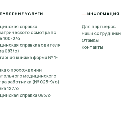
д визитом.
ПУЛЯРНЫЕ УСЛУГИ
ИНФОРМАЦИЯ
цинская справка
Для партнеров
иатрического осмотра по
Наши сотрудники
е 100-2/о
Отзывы
цинская справка водителя
Контакты
ту. Если анализ нужен для работодателя, комиссии или д
а 083/о)
тарная книжка форма № 1-
мают.
вка о прохождении
ательного медицинского
ра работника (№ 025-9/о)
ка 127/о
цинская справка 083/о