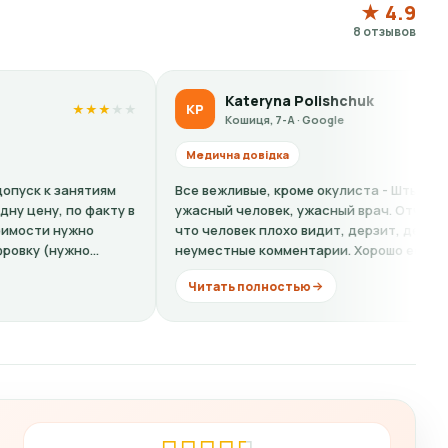
★ 4.9
8 отзывов
Kateryna Polishchuk
KP
LS
★
★
★
★
★
Кошиця, 7-А · Google
Медична довідка
Меди
Все вежливые, кроме окулиста - Штыркало О. -
Кошма
ужасный человек, ужасный врач. Отчитывает за то
на сп
что человек плохо видит, дерзит, делает
хамов
неуместные комментарии. Хорошо если бы...
ещё...
Читать полностью
Чит