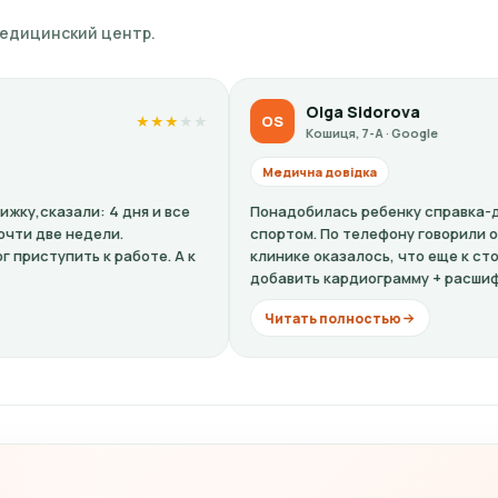
медицинский центр.
Olga Sidorova
OS
★
★
★
★
★
★
★
Кошиця, 7-А · Google
Медична довідка
е
Понадобилась ребенку справка-допуск к занятиям
спортом. По телефону говорили одну цену, по факту в
 к
клинике оказалось, что еще к стоимости нужно
добавить кардиограмму + расшифровку (нужно...
Читать полностью