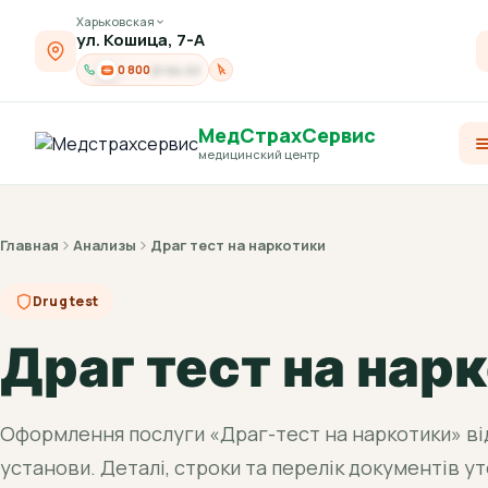
Харьковская
ул. Кошица, 7-А
0 800
21-04-03
МедСтрахСервис
медицинский центр
Главная
Анализы
Драг тест на наркотики
Drug test
Драг тест на нар
Оформлення послуги «Драг-тест на наркотики» ві
установи. Деталі, строки та перелік документів ут