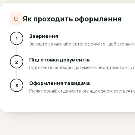
Як проходить оформлення
Звернення
1
Залиште заявку або зателефонуйте, щоб уточнити
Підготовка документів
2
Підготуйте необхідні документи перед візитом і ут
Оформлення та видача
3
Після перевірки даних та огляду оформлюється г