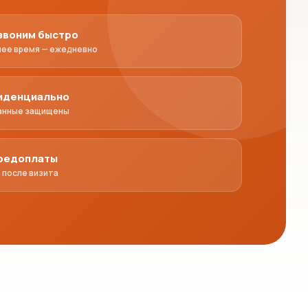
звоним быстро
чее время — ежедневно
иденциально
анные защищены
предоплаты
 после визита