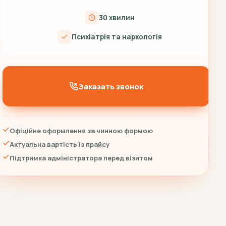
30 хвилин
Психіатрія та наркологія
Заказать звонок
Офіційне оформлення за чинною формою
Актуальна вартість із прайсу
Підтримка адміністратора перед візитом