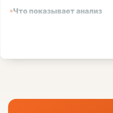
Что показывает анализ
Анализ мочи помогает определить факт употреблен
дольше, поэтому точный период обнаружения завис
Для диагностики могут использоваться экспресс-
оформлением.
Как проходит процедура
Вы обращаетесь в медицинский центр и ут
Администратор или врач объясняет поряд