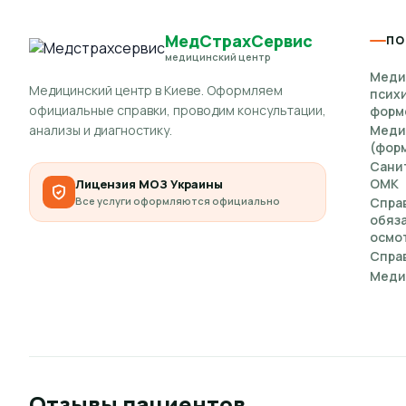
возможность получить консультацию пере
МедСтрахСервис
ПО
медицинский центр
Меди
Медицинский центр в Киеве. Оформляем
Документы
псих
официальные справки, проводим консультации,
форм
анализы и диагностику.
Меди
Для прохождения теста возьмите паспорт или ID-кар
(форм
Сани
какие формулировки и формат документа они прини
ОМК
Лицензия МОЗ Украины
Все услуги оформляются официально
Спра
обяз
осмот
Справ
Меди
Отзывы пациентов