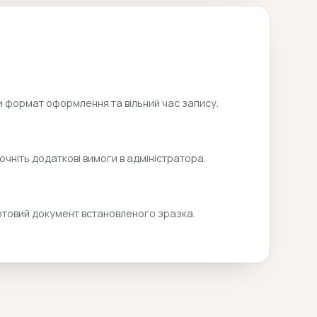
 формат оформлення та вільний час запису.
очніть додаткові вимоги в адміністратора.
отовий документ встановленого зразка.