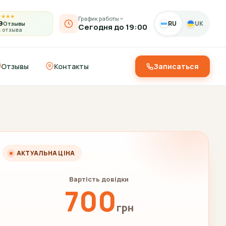
★
★
★
★
График работы
9
RU
UK
Отзывы
Сегодня до 19:00
4 отзыва
Отзывы
Контакты
Записаться
АКТУАЛЬНА ЦІНА
Вартість довідки
700
грн