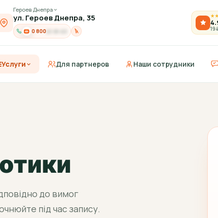
Героев Днепра
ул. Героев Днепра, 35
★
4.
19
0 800
21-91-03
Услуги
Для партнеров
Наши сотрудники
котики
дповідно до вимог
очнюйте під час запису.