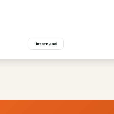
ия отдельных веществ за последние дни. Некоторые вещ
ит от вида вещества, частоты употребления и индивидуа
методы и лабораторные исследования. Перечень проверя
Читати далі
очняете цель тестирования.
ок прохождения процедуры.