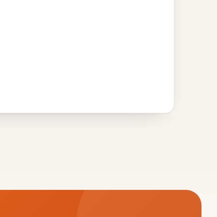
ества могут сохраняться в организме
льных особенностей организма.
емых веществ уточняется перед