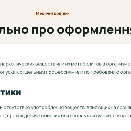
Медичні довідки
льно про оформленн
 наркотических веществ или их метаболитов в организм
допуска к отдельным профессиям или по требованию орга
отики
ь отсутствие употребления веществ, влияющих на сознан
ок, прохождения комиссии или спорных ситуаций, связан