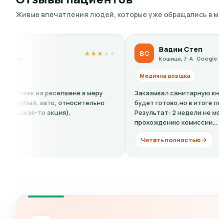
Живые впечатления людей, которые уже обращались в 
Вадим Степ
ВС
★
★
★
★
★
★
★
★
Кошиця, 7-А · Google
Медична довідка
 в меру
Заказывал санитарную книжку,сказали: 4 дня и вс
ительно
будет готово,но в итоге почти две недели.
Результат: 2 недели не мог приступить к работе. А
прохождению комиссии...
Читать полностью