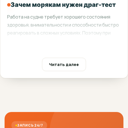
Зачем морякам нужен драг-тест
Работа на судне требует хорошего состояния
здоровья, внимательности и способности быстро
реагировать в сложных условиях. Поэтому при
прохождении комиссии моряку может
понадобиться тест на наличие наркотических
веществ или их метаболитов.
Читать далее
Результат теста используется как часть
медицинского подтверждения профпригодности и
допуска к работе на судне.
Как проводится тест
Драг-тест — это лабораторное или экспресс-
исследование биологического материала,
ЗАПИСЬ 24/7