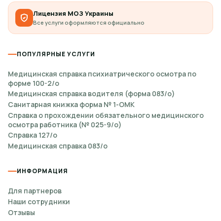
Лицензия МОЗ Украины
документы от работодателя или
Все услуги оформляются официально
комиссии, если они есть;
ПОПУЛЯРНЫЕ УСЛУГИ
предыдущие медицинские документы,
Медицинская справка психиатрического осмотра по
если они требуются для оформления.
форме 100-2/о
Медицинская справка водителя (форма 083/о)
Санитарная книжка форма № 1-ОМК
Справка о прохождении обязательного медицинского
осмотра работника (№ 025-9/о)
Справка 127/о
Медицинская справка 083/о
ИНФОРМАЦИЯ
Для партнеров
Наши сотрудники
Отзывы