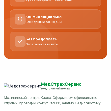
оформление от 30 минут при
готовности всех данных;
Конфиденциально
Ваши данные защищены
ежедневный график работы;
Без предоплаты
консультация врача-нарколога;
Оплата после визита
официальное оформление
результатов;
удобные филиалы в Киеве.
МедСтрахСервис
медицинский центр
Что взять с собой
Медицинский центр в Киеве. Оформляем официальные
справки, проводим консультации, анализы и диагностику.
паспорт или ID-карту;