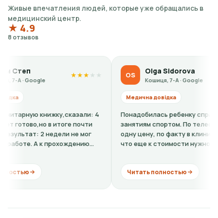
Живые впечатления людей, которые уже обращались в
медицинский центр.
★ 4.9
8 отзывов
Olga Sidorova
OS
★
★
★
★
★
★
★
★
★
★
e
Кошиця, 7-А · Google
Медична довідка
нижку,сказали: 4
Понадобилась ребенку справка-допуск к
но в итоге почти
занятиям спортом. По телефону говорили
2 недели не мог
одну цену, по факту в клинике оказалось,
 к прохождению
что еще к стоимости нужно добавить
кардиограмму + расшифровку (нужно...
Читать полностью