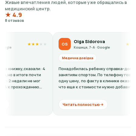
Живые впечатления людей, которые уже обращались в
медицинский центр.
★ 4.9
8 отзывов
Olga Sidorova
OS
★
★
★
★
★
★
★
★
★
★
Кошиця, 7-А · Google
Медична довідка
у,сказали: 4
Понадобилась ребенку справка-допуск к
итоге почти
занятиям спортом. По телефону говорили
дели не мог
одну цену, по факту в клинике оказалось,
рохождению
что еще к стоимости нужно добавить
кардиограмму + расшифровку (нужно...
Читать полностью