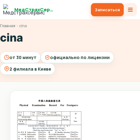
МедСтрахСервис
Записаться
Главная
cina
cina
от 30 минут
официально по лицензии
2 филиала в Киеве