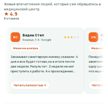
Живые впечатления людей, которые уже обращались в
медицинский центр.
★ 4.9
8 отзывов
Вадим Степ
Olga Sidorov
С
OS
★
★
★
★
★
Кошиця, 7-А · Google
Кошиця, 7-А · G
едична довідка
Медична довідка
казывал санитарную книжку,сказали: 4
Понадобилась ребенк
 и все будет готово,но в итоге почти
занятиям спортом. П
 недели. Результат: 2 недели не мог
одну цену, по факту в
иступить к работе. А к прохождению
что еще к стоимости
иссии...
кардиограмму + расши
итать полностью
Читать полностью