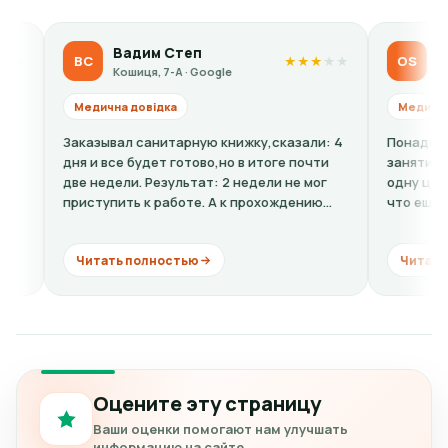
Вадим Степ
Olga Sido
ВС
OS
★
★
★
★
★
Кошиця, 7-А · Google
Кошиця, 7-А ·
Медична довідка
Медична довідка
Заказывал санитарную книжку,сказали: 4
Понадобилась ребе
дня и все будет готово,но в итоге почти
занятиям спортом.
две недели. Результат: 2 недели не мог
одну цену, по факт
приступить к работе. А к прохождению
что еще к стоимос
комиссии...
кардиограмму + рас
Читать полностью
Читать полность
Оцените эту страницу
Ваши оценки помогают нам улучшать
информацию на сайте.