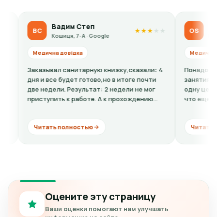
Вадим Степ
Olga Sido
ВС
OS
★
★
★
★
★
Кошиця, 7-А · Google
Кошиця, 7-А ·
Медична довідка
Медична довідка
Заказывал санитарную книжку,сказали: 4
Понадобилась ребе
дня и все будет готово,но в итоге почти
занятиям спортом.
две недели. Результат: 2 недели не мог
одну цену, по факт
приступить к работе. А к прохождению
что еще к стоимос
комиссии...
кардиограмму + рас
Читать полностью
Читать полность
Оцените эту страницу
Ваши оценки помогают нам улучшать