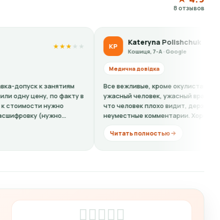
8 отзывов
Kateryna Polishchuk
KP
★
★
★
★
★
★
★
★
★
Кошиця, 7-А · Google
Медична довідка
ятиям
Все вежливые, кроме окулиста - Штыркало О. -
 факту в
ужасный человек, ужасный врач. Отчитывает за то
но
что человек плохо видит, дерзит, делает
...
неуместные комментарии. Хорошо если бы...
Читать полностью