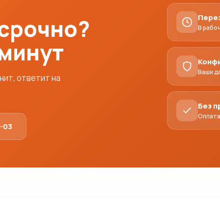
Пере
 срочно?
В рабо
 минут
Конф
Ваши д
ит, ответит на
Без 
Оплата
1-03