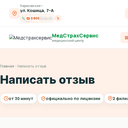
Харьковская
ул. Кошица, 7-А
0 800
21-04-03
МедСтрахСервис
медицинский центр
Главная
Написать отзыв
Написать отзыв
от 30 минут
официально по лицензии
2 фили