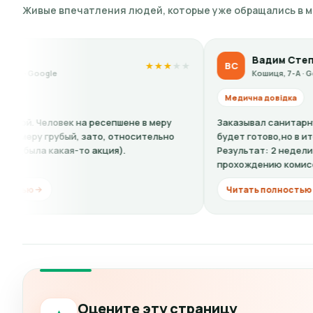
Живые впечатления людей, которые уже обращались в 
Вадим Степ
ВС
★
★
★
★
★
Кошиця, 7-А · Google
Медична довідка
на ресепшене в меру
Заказывал санитарную книжку,сказали
 зато, относительно
будет готово,но в итоге почти две не
о акция).
Результат: 2 недели не мог приступить
прохождению комиссии...
Читать полностью
Оцените эту страницу